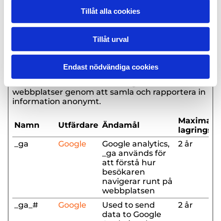
Tillåt alla cookies
CookieCo
Cookiebo
Indikerar
1 år
nsent
t
medgivande för
cookies.
Tillåt urval
Statistik (2)
Endast nödvändiga cookies
Cookies för statistik hjälper en webbplatsägare
att förstå hur besökare interagerar med
webbplatser genom att samla och rapportera in
information anonymt.
Maximal
Namn
Utfärdare
Ändamål
lagringsti
_ga
Google
Google analytics,
2 år
_ga används för
att förstå hur
besökaren
navigerar runt på
webbplatsen
_ga_#
Google
Used to send
2 år
data to Google