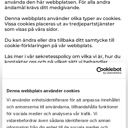
använda den här webbplatsen. För alla andra
ändamål krävs ditt medgivande.
Denna webbplats använder olika typer av cookies.
Vissa cookies placeras ut av tredjepartstjänster
som visas på våra sidor.
Du kan ändra eller dra tillbaka ditt samtycke till
cookie-förklaringen på vår webbplats.
Läs mer i vår sekretesspolicy om vilka vi är, hur du
kontaktar oss och på vilket sätt vi behandlar
personuppgifter.
Ange ditt samtyckes-ID och datum för när du
kontaktade oss gällande ditt samtycke.
Denna webbplats använder cookies
Ditt samtycke gäller för följande domäner:
www.all-el.com
Vi använder enhetsidentifierare för att anpassa innehållet
och annonserna till användarna, tillhandahålla funktioner
Ditt nuvarande tillstånd: Avvisa.
för sociala medier och analysera vår trafik. Vi
Ändra ditt medgivande
vidarebefordrar även sådana identifierare och annan
Cookie-deklaration uppdaterades senast
information från din enhet till de sociala medier och